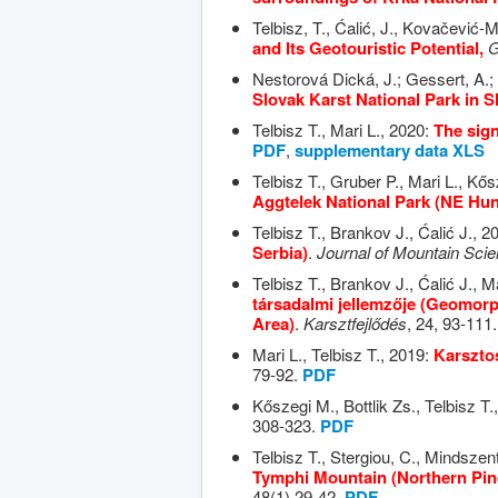
Telbisz, T., Ćalić, J., Kovačević-M
and Its Geotouristic Potential,
G
Nestorová Dická, J.; Gessert, A.; 
Slovak Karst National Park in S
Telbisz T., Mari L., 2020:
The sign
PDF
,
supplementary data XLS
Telbisz T., Gruber P., Mari L., Kő
Aggtelek National Park (NE Hu
Telbisz T., Brankov J.,
Ćalić J., 2
Serbia)
.
Journal of Mountain Sci
Telbisz T., Brankov J.,
Ćalić J., M
társadalmi jellemzője (Geomorph
Area)
.
Karsztfejlődés
, 24, 93-111
Mari L., Telbisz T., 2019:
Karszto
79-92.
PDF
Kőszegi M., Bottlik Zs., Telbisz T.
308-323.
PDF
Telbisz T., Stergiou, C., Mindszen
Tymphi Mountain (Northern Pind
48(1),29-42.
PDF