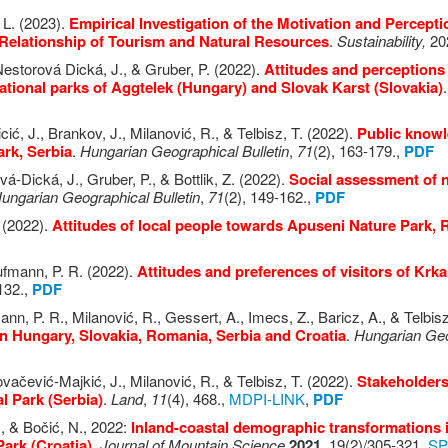
 L. (2023).
Empirical Investigation of the Motivation and Percepti
Relationship of Tourism and Natural Resources
.
Sustainability,
202
 Nestorová Dická, J., & Gruber, P. (2022).
Attitudes and perceptions 
ational parks of Aggtelek (Hungary) and Slovak Karst (Slovakia)
cić, J., Brankov, J., Milanović, R., & Telbisz, T. (2022).
Public knowl
ark, Serbia
.
Hungarian Geographical Bulletin
,
71
(2), 163-179.,
PDF
á-Dická, J., Gruber, P., & Bottlik, Z. (2022).
Social assessment of 
ungarian Geographical Bulletin
,
71
(2), 149-162.,
PDF
 (2022).
Attitudes of local people towards Apuseni Nature Park,
Kaufmann, P. R. (2022).
Attitudes and preferences of visitors of Krka
132.,
PDF
fmann, P. R., Milanović, R., Gessert, A., Imecs, Z., Baricz, A., & Telbis
 in Hungary, Slovakia, Romania, Serbia and Croatia
.
Hungarian Geo
Kovačević-Majkić, J., Milanović, R., & Telbisz, T. (2022).
Stakeholders
l Park (Serbia)
.
Land
,
11
(4), 468.,
MDPI-LINK
,
PDF
., & Bočić, N., 2022:
Inland-coastal demographic transformations in
ark (Croatia),
Journal of Mountain Science
2021
, 19(2)/305-321,
SP