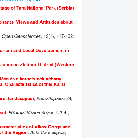
tage of Tara National Park (Serbia)
bitants’ Views and Attitudes about
,
Open Geosciences
, 12(1), 117-132.
ourism and Local Development in
ation in Zlatibor District (Western
tása és a karsztvidék néhány
l Characteristics of this Karst
rst landscapes)
,
Karsztfejlődés
24,
sai
.
Földrajzi Közlemények
143(4),
racteristics of Vikos Gorge and
of the Region
.
Acta Carsologica
,