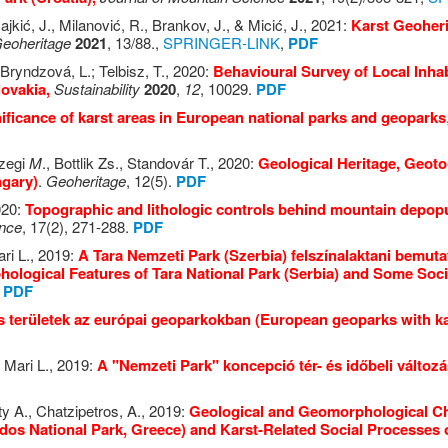
ajkić, J., Milanović, R., Brankov, J., & Micić, J., 2021:
Karst Geoheri
eoheritage
2021
, 13/88.,
SPRINGER-LINK
,
PDF
Bryndzová, L.; Telbisz, T., 2020:
Behavioural Survey of Local Inha
lovakia,
Sustainability
2020
,
12
, 10029.
PDF
ificance of karst areas in European national parks and geoparks
szegi
M
., Bottlik Zs., Standovár T., 2020:
Geological Heritage, Geot
ngary)
.
Geoheritage
, 12(5).
PDF
020:
Topographic and lithologic controls behind mountain depopul
ence
, 17(2), 271-288.
PDF
ari L., 2019:
A Tara Nemzeti Park (Szerbia) felszínalaktani bemuta
ological Features of Tara National Park (Serbia) and Some Socia
.
PDF
s területek az európai geoparkokban (European geoparks with ka
, Mari L., 2019:
A "Nemzeti Park" koncepció tér- és időbeli változá
ty A., Chatzipetros, A., 2019:
Geological and Geomorphological Cha
os National Park, Greece) and Karst-Related Social Processes 