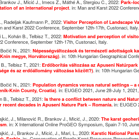
 Brankov J., Micić J., Imecs Z., Máthé A., Stergiou C., 2022:
Park–loc
tation of an international project
. in: Man and Karst 2022 Conferen
 L., Radeljak Kaufmann P., 2022:
Visitor Perception of Landscape Va
an and Karst 2022 Conference, September 12th-17th, Custonaci, Italy.
 L., Kohán B., Telbisz T., 2022:
Motivation and perception of visit
22 Conference, September 12th-17th, Custonaci, Italy.
 Bočić N., 2021:
Népességváltozások és természeti adottságok ka
-Knin megye, Horvátország
)
. in: 10th Hungarian Geographical Confe
B., Telbisz T., 2021:
Erdőborítás változása az Apuseni Natúrpark 
tsége és az erdőállomány változása között?
)
. in: 10th Hungarian G
 Bočić N., 2021:
Population dynamics versus natural settings – a 
enik-Knin County
,
Croatia)
. in: EUGEO 2021, June 28-July 1, 2021,
 B., Telbisz T., 2021:
Is there a conflict between nature and Natu
r recent decades in Apuseni Nature Park – Romania.
in: EUGEO 20
jkić, J., Milanović R., Brankov J., Micić, J., 2020:
The karst geoheri
rism
. in: X International Online ProGEO Symposium, Spain 7-10, June
jkić, J., Brankov J., Micić, J., Mari, L., 2020:
Karstic National Park
k, Serbia.
in: Conservation of Fragile Karst Resources Proceeding