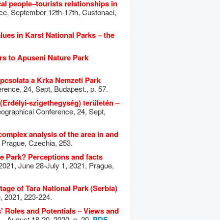
al people–tourists relationships in
ce, September 12th-17th, Custonaci,
lues in Karst National Parks – the
ors to Apuseni Nature Park
pcsolata a Krka Nemzeti Park
rence, 24, Sept, Budapest., p. 57.
(Erdélyi-szigethegység) területén –
eographical Conference, 24, Sept,
complex analysis of the area in and
 Prague, Czechia, 253.
re Park? Perceptions and facts
21, June 28-July 1, 2021, Prague,
tage of Tara National Park (Serbia)
, 2021, 223-224.
s’ Roles and Potentials – Views and
s—August 18-20, 2020, p. 20.
PDF