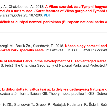
ty A., Chatzipetros, A., 2018:
A Vikos-szurdok és a Tymphi-hegység
el és a turizmussal (Karst features of Vikos gorge and Tymphi m
,
Karsztfejlődés
23, 187-206.
PDF
idékek az európai nemzeti parkokban (European national parks w
őszegi, M., Bottlik Zs., Standovár, T., 2018.
Képes-e egy nemzeti park 
mzeti Park speciális esete
. in: Fazekas I., Kiss E., Lázár I.:
Földraj
le of National Parks in the Development of Disadvantaged Kars
na, S. (eds) The Changing Geography of National Parks and Protected
2:
Erdőborítottság változásai az Erdélyi-szigethegység Natúrpark
álkozása a térinformatikában XIII. Theory meets practice in GIS, Debr
ottlik ZS., Standovár T., Gruber P., Radeljak-Kaufmann P., Šulc I., B