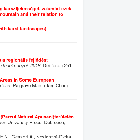
 karsztjelenségei, valamint ezek
ountain and their relation to
ith karst landscapes)
,
a regionális fejlődést
zi tanulmányok 2018,
Debrecen 251-
t Areas in Some European
 Areas. Palgrave Macmillan, Cham.,
 (Parcul Natural Apuseni)területén
.
ecen University Press, Debrecen,
očić N., Gessert A., Nestorová-Dická