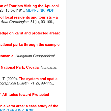
on of Tourists Visiting the Apuseni
3; 15(5):4181.,
MDPI-LINK
,
PDF
of local residents and tourists – a
.
Acta Carsologica
, 51(1), 93-109.,
edge on karst and protected areas:
national parks through the example
 Romania
.
Hungarian Geographical
 National Park, Croatia
.
Hungarian
z, T. (2022).
The system and spatial
graphical Bulletin
,
71
(2), 99-115.,
’ Attitudes toward Protected
 a karst area: a case study of the
RINGER-LINK
,
PDF