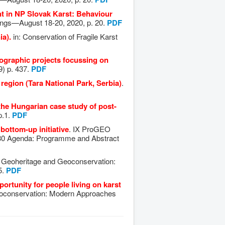
 in NP Slovak Karst: Behaviour
ings—August 18-20, 2020, p. 20.
PDF
a).
in: Conservation of Fragile Karst
eographic projects focussing on
) p. 437.
PDF
egion (Tara National Park, Serbia)
.
 the Hungarian case study of post-
p.1.
PDF
bottom-up initiative
. IX ProGEO
30 Agenda: Programme and Abstract
Geoheritage and Geoconservation:
5.
PDF
ortunity for people living on karst
oconservation: Modern Approaches