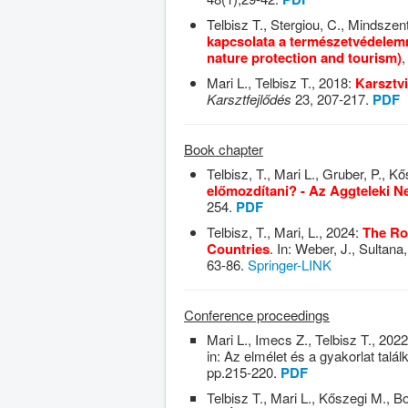
Telbisz T., Stergiou, C., Mindszen
kapcsolata a természetvédelemm
nature protection and tourism)
Mari L., Telbisz T., 2018:
Karsztv
Karsztfejlődés
23, 207-217.
PDF
Book chapter
Telbisz, T., Mari L., Gruber, P., K
előmozdítani? - Az Aggteleki Ne
254.
PDF
Telbisz, T., Mari, L., 2024:
The Ro
Countries
. In: Weber, J., Sulta
63-86.
Springer-LINK
Conference proceedings
Mari L., Imecs Z., Telbisz T., 202
in: Az elmélet és a gyakorlat tal
pp.215-220.
PDF
Telbisz T., Mari L., Kőszegi M., B