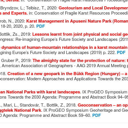
Bryndzov, L.; Telbisz, T., 2020:
Geotourism and Local Development
s and Experts.
in: Conservation of Fragile Karst Resources Proceed
crob, N., 2020:
Karst Management in Apuseni Nature Park (Romani
8-20, 2020, p. 20.
PDF
Bottlik, Zs., 2019:
Lessons learnt from joint physical and social g
gress: Re-imagining Europe’s Future Society and Landscapes (2019
 dynamics of human-mountain relationships in a karst mountain r
ining Europe’s Future Society and Landscapes (2019) p. 222.
PDF
., Gruber P., 2019:
The almighty state for the protection of nature:
, American Association of Geographers - AAG 2019 Annual Meeting 
2018.
Creation of a new geopark in the Bükk Region (Hungary) – a 
onservation: Modern Approaches and Applications Towards the 20
an National Parks with karst landscapes
. IX ProGEO Symposium 
ions Towards the 2030 Agenda: Programme and Abstract Book 94–9
, Mari, L., Standovár, T., Bottlik, Z., 2018.
Geoconservation – an opp
ggtelek National Park
. IX ProGEO Symposium Geoheritage and Ge
030 Agenda: Programme and Abstract Book 59–60.
PDF