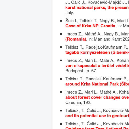
J., Ćalić J., Kovačević-Majkić J.,
karst national parks, the presen
Italy.
Šulc I., Telbisz T., Nagy B., Mari
Case of Krka NP, Croatia
. in: M
Imecs Z., Máthé A., Nagy B., Mari
(Romania)
. in: Man and Karst 20
Telbisz T., Radeljak-Kaufmann P.,
tágabb környezetében (Šibenik
Imecs Z., Mari L., Máté A., Kohán 
van-e kapcsolat a terület védet
Budapest., p. 67.
Telbisz T., Radeljak-Kaufmann P.,
around Krka National Park (Šib
Imecs Z., Mari L., Máthé A., Kohán
about forest cover changes ove
Czechia, 192.
Telbisz, T., Ćalić J., Kovačević-Ma
and its potential use in geotou
Telbisz, T., Ćalić J., Kovačević-Ma
Opinions from Tara National Par