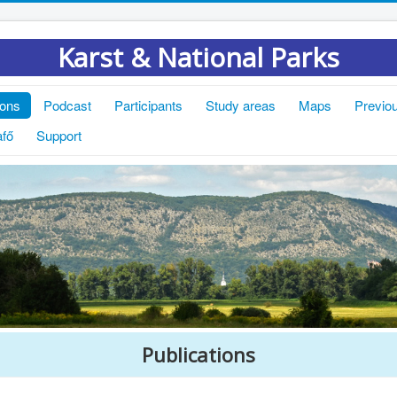
Karst & National Parks
ions
Podcast
Participants
Study areas
Maps
Previou
afő
Support
Publications