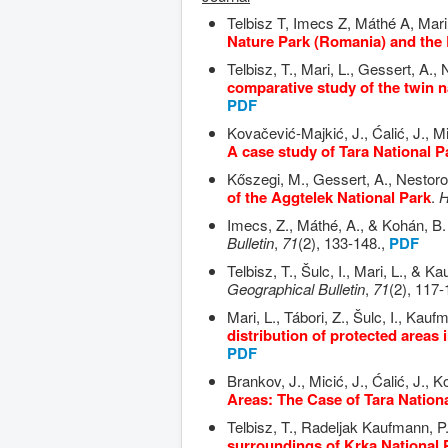
Telbisz T, Imecs Z, Máthé A, Mari
Nature Park (Romania) and the 
Telbisz, T., Mari, L., Gessert, A.,
comparative study of the twin n
PDF
Kovačević-Majkić, J., Ćalić, J., Mi
A case study of Tara National P
Kőszegi, M., Gessert, A., Nestorov
of the Aggtelek National Park
.
H
Imecs, Z., Máthé, A., & Kohán, B.
Bulletin
,
71
(2), 133-148.,
PDF
Telbisz, T., Šulc, I., Mari, L., & 
Geographical Bulletin
,
71
(2), 117-
Mari, L., Tábori, Z., Šulc, I., Kau
distribution of protected areas
PDF
Brankov, J., Micić, J., Ćalić, J., 
Areas: The Case of Tara Nationa
Telbisz, T., Radeljak Kaufmann, P
surroundings of Krka National P